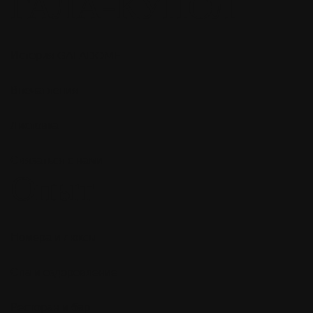
ГАЛА-КУПОЛ
История GALADOME
Впечатления
Листовка
Связаться с нами
Опыт
Номера и люксы
Спа и оздоровление
Ресторан и бар