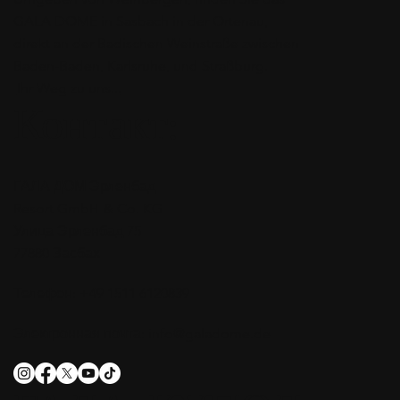
GALA DOME in Sasbach in der Ortenau,
direkt an der Badischen Weinstraße zwischen
Baden-Baden, Karlsruhe, und Straßburg.
Ihr Weg zu uns...
Контакт:
ГАЛА ДОМ Эрленбад
Resort GmbH & Co. KG
Улица Эрленбад 75
77880 Засбах
Телефон: +49 1511 6120839
Электронная почта:
info@galadome.de