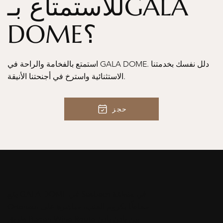
للاستمتاع بـGALA
DOME؟
استمتع بالفخامة والراحة في GALA DOME. دلل نفسك بخدمتنا
الاستثنائية واسترخ في أجنحتنا الأنيقة.
حجز
يقع GALA DOME في Sasbach في منطقة
Ortenau، محاطًا بكروم العنب، مباشرة على
طريق Baden Wine Route بين بادن بادن