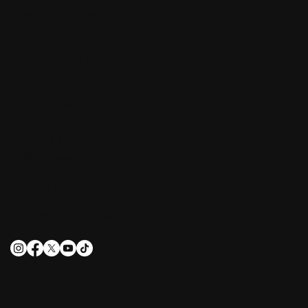
وكارلسروه وستراسبورغ.
طريقك إلينا...
اتصال:
قبة جالا إرلينباد
شركة ريزورت المحدودة وشركاه
شارع إرلينباد 75
77880 ساسباخ
الهاتف: +49 1511 6120839
info@galadome.de
البريد الإلكتروني:
قبة جالا