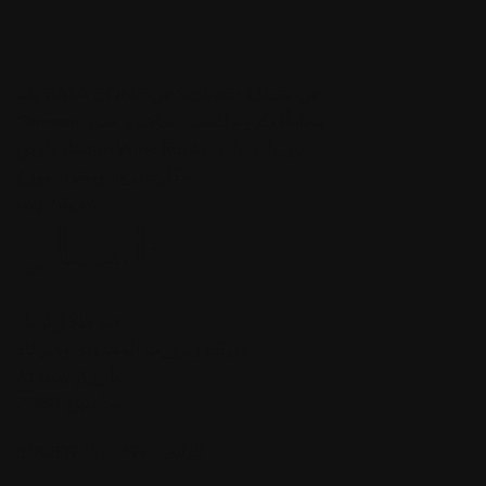
يقع GALA DOME في Sasbach في منطقة
Ortenau، محاطًا بكروم العنب، مباشرة على
طريق Baden Wine Route بين بادن بادن
وكارلسروه وستراسبورغ.
طريقك إلينا...
اتصال:
قبة جالا إرلينباد
شركة ريزورت المحدودة وشركاه
شارع إرلينباد 75
77880 ساسباخ
الهاتف: +49 1511 6120839