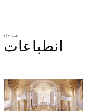
قبة جالا
انطباعات