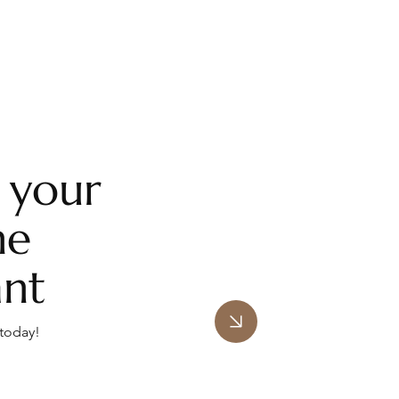
 your
he
ant
 today!