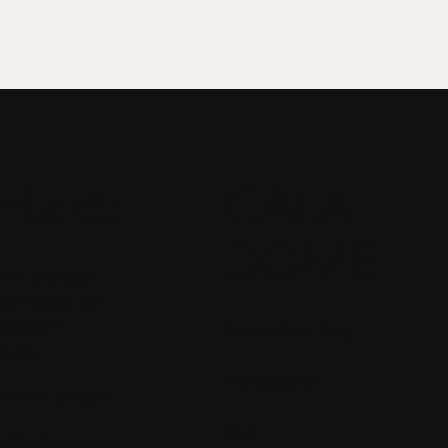
ntakt:
GALA
DOME
ME Erlenbad
mbH & Co. KG
Straße 75
GALADOME Story
sbach
Impressionen
49 1511 6120839
Flyer
fo@galadome.de