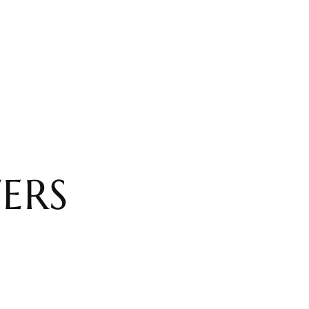
DOME
ERLENBAD SUITES
HOCHZEITEN
BLOG
KON
ERS