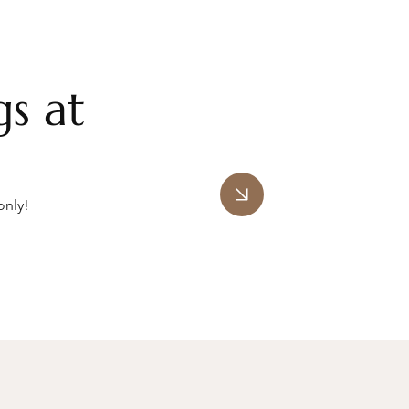
s at
only!