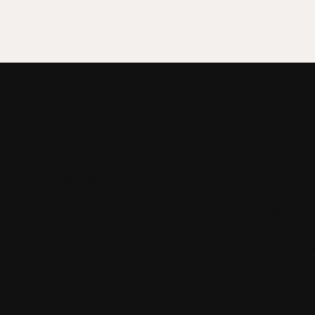
Ko
Umgeben von Weinbergen, finden Sie
GALA DO
das GALA DOME in Sasbach in der
Resort G
Ortenau, direkt an der Badischen
Erlenbad 
Weinstraße zwischen Baden-Baden,
77880 Sa
Karlsruhe, und Straßburg.
Ihr Weg zu uns...
Phone: +
Email:
in