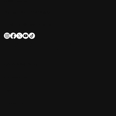
77880 Sasbach
Phone: +49 1511 6120839
Email:
info@galadome.de
GALA DOME
GALADOME Story
Impressionen
Flyer
Contact us
Experience