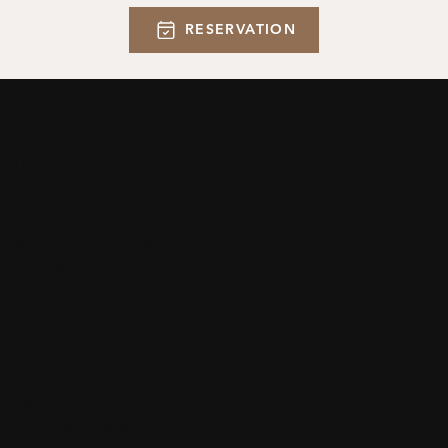
RESERVATION
Umgeben von Weinbergen, finden Sie das
GALA DOME in Sasbach in der Ortenau,
direkt an der Badischen Weinstraße zwischen
Baden-Baden, Karlsruhe, und Straßburg.
Ihr Weg zu uns...
Kontakt:
GALA DOME Erlenbad
Resort GmbH & Co. KG
Erlenbad Straße 75